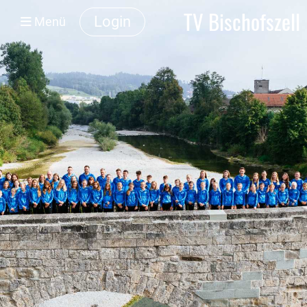
TV Bischofszell
Login
Menü