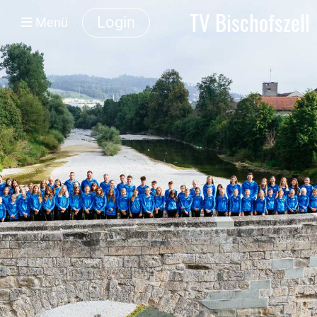
TV Bischofszell
Login
Menü