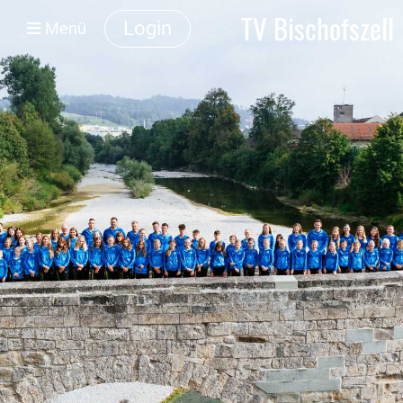
TV Bischofszell
Login
Menü